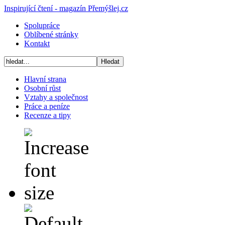
Inspirující čtení - magazín Přemýšlej.cz
Spolupráce
Oblíbené stránky
Kontakt
Hlavní strana
Osobní růst
Vztahy a společnost
Práce a peníze
Recenze a tipy