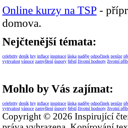
Online kurzy na TSP
- příp
domova.
Nejčtenější témata:
celebrity
deník
hry
inflace
inspirace
láska
naděje
odpočinek
peníze
př
vytrvalost
vánoce
zamyšlení
úspory
štěstí
životní hodnoty
životní pří
Mohlo by Vás zajímat:
celebrity
deník
hry
inflace
inspirace
láska
naděje
odpočinek
peníze
př
vytrvalost
vánoce
zamyšlení
úspory
štěstí
životní hodnoty
životní pří
Copyright © 2026 Inspirující čt
práva vyhrazena. Kopírování text