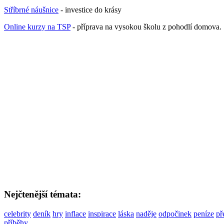
Stříbrné náušnice
- investice do krásy
Online kurzy na TSP
- příprava na vysokou školu z pohodlí domova.
Nejčtenější témata:
celebrity
deník
hry
inflace
inspirace
láska
naděje
odpočinek
peníze
př
příběhy