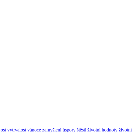
vost
vytrvalost
vánoce
zamyšlení
úspory
štěstí
životní hodnoty
životní