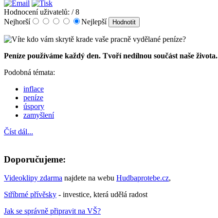
Hodnocení uživatelů:
/ 8
Nejhorší
Nejlepší
Peníze používáme každý den. Tvoří nedílnou součást naše života.
Podobná témata:
inflace
peníze
úspory
zamyšlení
Číst dál...
Doporučujeme:
Videoklipy zdarma
najdete na webu
Hudbaprotebe.cz
,
Stříbrné přívěsky
- investice, která udělá radost
Jak se správně připravit na VŠ?