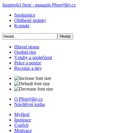
Inspirující čtení - magazín Přemýšlej.cz
Spolupráce
Oblíbené stránky
Kontakt
Hlavní strana
Osobní růst
Vztahy a společnost
Práce a peníze
Recenze a tipy
O Přemýšlej.cz
Návštěvní kniha
Myšlení
Inspirace
Úspěch
Motivace