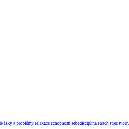
ekážky a problémy
relaxace
schopnosti
sebedisciplína
strach
stres
tvoři