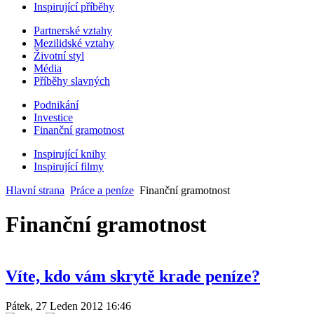
Inspirující příběhy
Partnerské vztahy
Mezilidské vztahy
Životní styl
Média
Příběhy slavných
Podnikání
Investice
Finanční gramotnost
Inspirující knihy
Inspirující filmy
Hlavní strana
Práce a peníze
Finanční gramotnost
Finanční gramotnost
Víte, kdo vám skrytě krade peníze?
Pátek, 27 Leden 2012 16:46