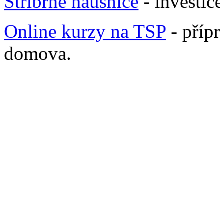
Stříbrné náušnice
- investic
Online kurzy na TSP
- příp
domova.