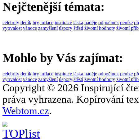
Nejčtenější témata:
celebrity
deník
hry
inflace
inspirace
láska
naděje
odpočinek
peníze
př
vytrvalost
vánoce
zamyšlení
úspory
štěstí
životní hodnoty
životní pří
Mohlo by Vás zajímat:
celebrity
deník
hry
inflace
inspirace
láska
naděje
odpočinek
peníze
př
vytrvalost
vánoce
zamyšlení
úspory
štěstí
životní hodnoty
životní pří
Copyright © 2026 Inspirující čt
práva vyhrazena. Kopírování text
Webtom.cz
.