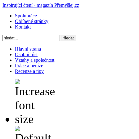
Inspirující čtení - magazín Přemýšlej.cz
Spolupráce
Oblíbené stránky
Kontakt
Hlavní strana
Osobní růst
Vztahy a společnost
Práce a peníze
Recenze a tipy