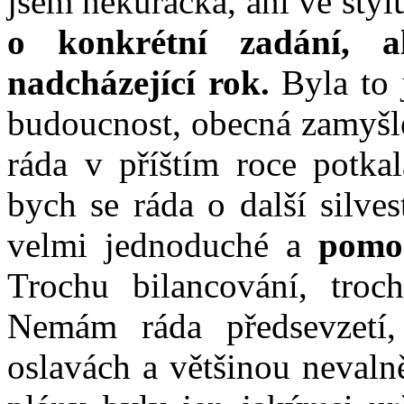
jsem nekuřačka, ani ve stylu
o konkrétní zadání, 
nadcházející rok.
Byla to 
budoucnost, obecná zamyšl
ráda v příštím roce potka
bych se ráda o další silve
velmi jednoduché a
pomohl
Trochu bilancování, troc
Nemám ráda předsevzetí,
oslavách a většinou nevaln