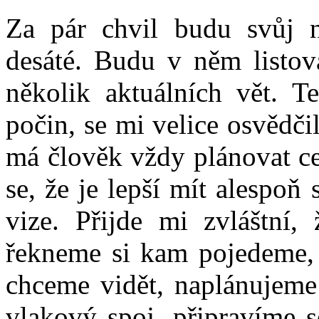
Za pár chvil budu svůj n
desáté. Budu v něm listova
několik aktuálních vět. T
počin, se mi velice osvědči
má člověk vždy plánovat ce
se, že je lepší mít alespoň
vize. Přijde mi zvláštní,
řekneme si kam pojedeme,
chceme vidět, naplánujeme 
vlakový spoj, připravíme 