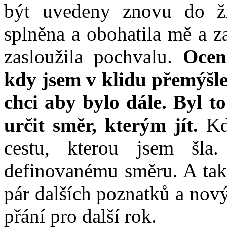
být uvedeny znovu do ži
splněna a obohatila mě a z
zasloužila pochvalu.
Oceni
kdy jsem v klidu přemýšle
chci aby bylo dále.
Byl to
určit směr, kterým jít.
Kdy
cestu, kterou jsem šla
definovanému směru. A tak 
pár dalších poznatků a nov
přání pro další rok.