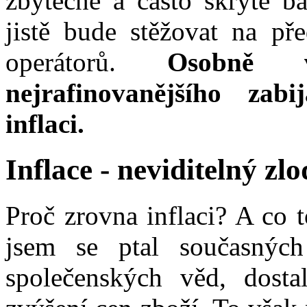
zbytečné a často skryté b
jistě bude stěžovat na pře
operátorů.
Osobně 
nejrafinovanějšího zab
inflaci.
Inflace - neviditelný zlo
Proč zrovna inflaci? A co 
jsem se ptal současných
společenských věd, dosta