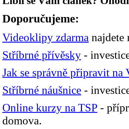
Líbil se Vám článek? Ohodn
Doporučujeme:
Videoklipy zdarma
najdete
Stříbrné přívěsky
- investic
Jak se správně připravit na
Stříbrné náušnice
- investic
Online kurzy na TSP
- příp
domova.