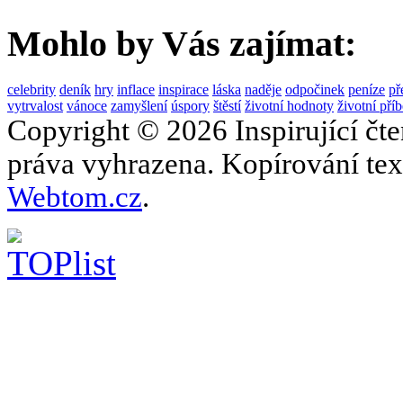
Mohlo by Vás zajímat:
celebrity
deník
hry
inflace
inspirace
láska
naděje
odpočinek
peníze
př
vytrvalost
vánoce
zamyšlení
úspory
štěstí
životní hodnoty
životní pří
Copyright © 2026 Inspirující čt
práva vyhrazena. Kopírování text
Webtom.cz
.