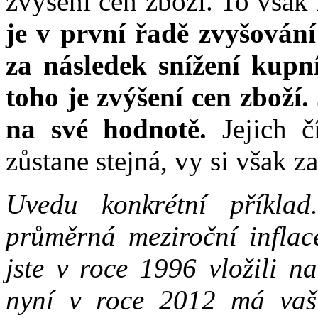
zvýšení cen zboží. To však 
je v první řadě zvyšování
za následek snížení kupn
toho je zvýšení cen zboží.
na své hodnotě.
Jejich č
zůstane stejná, vy si však z
Uvedu konkrétní příkla
průměrná meziroční infla
jste v roce 1996 vložili n
nyní v roce 2012 má vaš