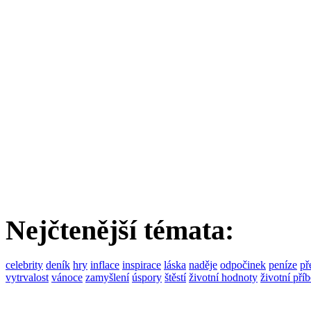
Nejčtenější témata:
celebrity
deník
hry
inflace
inspirace
láska
naděje
odpočinek
peníze
př
vytrvalost
vánoce
zamyšlení
úspory
štěstí
životní hodnoty
životní pří