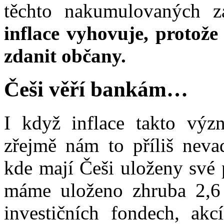
těchto nakumulovaných z
inflace vyhovuje, protože 
zdanit občany.
Češi věří bankám…
I když inflace takto výz
zřejmě nám to příliš nevad
kde mají Češi uloženy své p
máme uloženo zhruba 2,6 
investičních fondech, akc