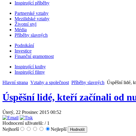
Inspirující příběhy
Partnerské vztahy
Mezilidské vztahy
Životní styl
Média
Příběhy slavných
Podnikání
Investice
Finanční gramotnost
Inspirující knihy
Inspirující filmy
Hlavní strana
Vztahy a společnost
Příběhy slavných
Úspěšní lidé, kt
Úspěšní lidé, kteří začínali od n
Úterý, 22 Prosinec 2015 00:52
Hodnocení uživatelů:
/ 1
Nejhorší
Nejlepší