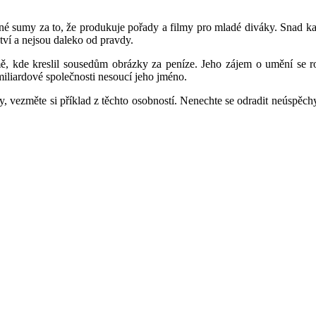
é sumy za to, že produkuje pořady a filmy pro mladé diváky. Snad kaž
ství a nejsou daleko od pravdy.
ě, kde kreslil sousedům obrázky za peníze. Jeho zájem o umění se roz
miliardové společnosti nesoucí jeho jméno.
 vezměte si příklad z těchto osobností. Nenechte se odradit neúspěchy