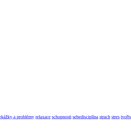
ekážky a problémy
relaxace
schopnosti
sebedisciplína
strach
stres
tvoři