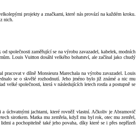
za velkolepými projekty a značkami, které nás provází na každém kroku.
z nich.
ek od společnosti zaměřující se na výrobu zavazadel, kabelek, modních
émům. Louis Vuitton dosáhl velkého bohatství, ale začínal jako chudý
čal pracovat v dílně Monsieura Marechala na výrobu zavazadel. Louis
 jednalo se o skvělé rozhodnutí. Jeho jméno bylo již známé a nic mu
 velké společnosti, která v následujících letech rostla a postupně se
i a úchvatnými jachtami, které rovněž vlastní. Ačkoliv je Abramovič
letech sirotkem. Matka mu zemřela, když mu byl rok, otec mu zemřel,
idmi a pochopitelně také jeho povaha, díky které se i přes nepřízeň