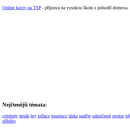
Online kurzy na TSP
- příprava na vysokou školu z pohodlí domova.
Nejčtenější témata:
celebrity
deník
hry
inflace
inspirace
láska
naděje
odpočinek
peníze
př
příběhy