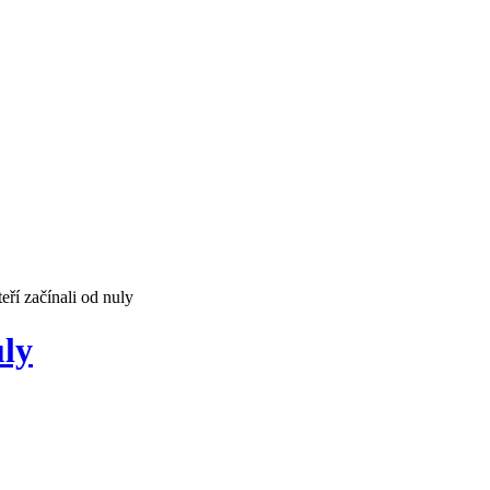
eří začínali od nuly
uly