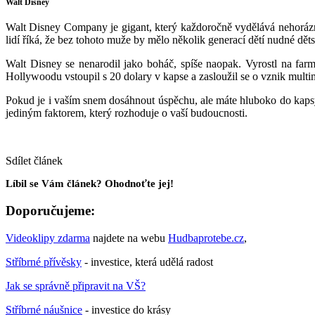
Walt Disney
Walt Disney Company je gigant, který každoročně vydělává nehorázn
lidí říká, že bez tohoto muže by mělo několik generací dětí nudné dět
Walt Disney se nenarodil jako boháč, spíše naopak. Vyrostl na farm
Hollywoodu vstoupil s 20 dolary v kapse a zasloužil se o vznik multi
Pokud je i vaším snem dosáhnout úspěchu, ale máte hluboko do kapsy,
jediným faktorem, který rozhoduje o vaší budoucnosti.
Sdílet článek
Líbil se Vám článek? Ohodnoťte jej!
Doporučujeme:
Videoklipy zdarma
najdete na webu
Hudbaprotebe.cz
,
Stříbrné přívěsky
- investice, která udělá radost
Jak se správně připravit na VŠ?
Stříbrné náušnice
- investice do krásy