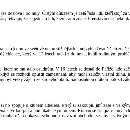
at lze doslova i od nuly. Čistým důkazem je celá řada lidí, kteří stojí 
 překvapí, že se jedná o lidi, které sami znáte. Představíme si několik 
dná se o jednu ze světově nejprestižnějších a nejvyhledávanějších znač
adý chlapec, který ve 13 letech utekl z domova, kvůli rodinným probl
, které se mu stalo osudným. V 16 letech se dostal do Paříže, kde za
 když se rozhodl opustit zaměstnání, aby mohl založit vlastní dílnu,
ny byl velký zájem ze širokého okolí. Samostatnou dráhou položil základ
si ho spojuje s klubem Chelsea, který si zakoupil, jiní zase s velkým
jená s tvrdou pílí a podnikatelským umem. Roman se stal již v raných 
á touha něco dokázat, schopnost navázat obchodní vztahy s vlivnými l