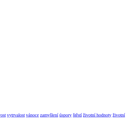
vost
vytrvalost
vánoce
zamyšlení
úspory
štěstí
životní hodnoty
životní