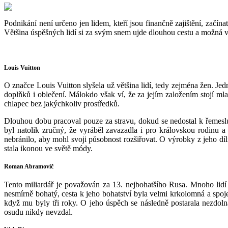
Podnikání není určeno jen lidem, kteří jsou finančně zajištění, začín
Většina úspěšných lidí si za svým snem ujde dlouhou cestu a možná vás
Louis Vuitton
O značce Louis Vuitton slyšela už většina lidí, tedy zejména žen. Je
doplňků i oblečení. Málokdo však ví, že za jejím založením stojí ml
chlapec bez jakýchkoliv prostředků.
Dlouhou dobu pracoval pouze za stravu, dokud se nedostal k řemeslu
byl natolik zručný, že vyráběl zavazadla i pro královskou rodinu a
nebránilo, aby mohl svoji působnost rozšiřovat. O výrobky z jeho díl
stala ikonou ve světě módy.
Roman Abramovič
Tento miliardář je považován za 13. nejbohatšího Rusa. Mnoho lidí 
nesmírně bohatý, cesta k jeho bohatství byla velmi krkolomná a spo
když mu byly tři roky. O jeho úspěch se následně postarala nezdoln
osudu nikdy nevzdal.