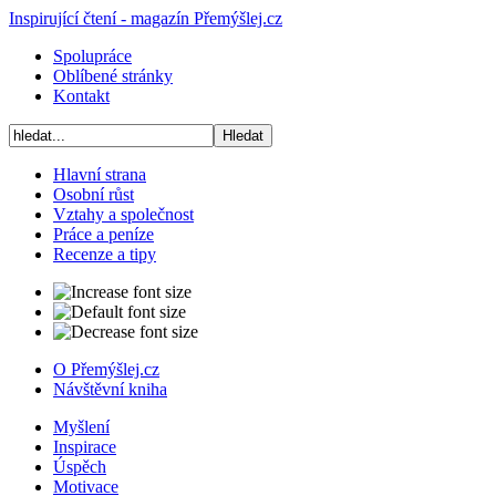
Inspirující čtení - magazín Přemýšlej.cz
Spolupráce
Oblíbené stránky
Kontakt
Hlavní strana
Osobní růst
Vztahy a společnost
Práce a peníze
Recenze a tipy
O Přemýšlej.cz
Návštěvní kniha
Myšlení
Inspirace
Úspěch
Motivace