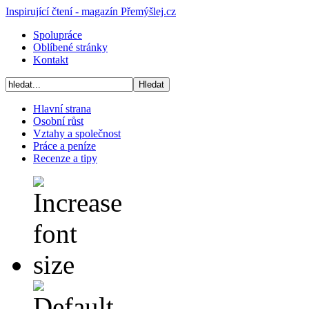
Inspirující čtení - magazín Přemýšlej.cz
Spolupráce
Oblíbené stránky
Kontakt
Hlavní strana
Osobní růst
Vztahy a společnost
Práce a peníze
Recenze a tipy