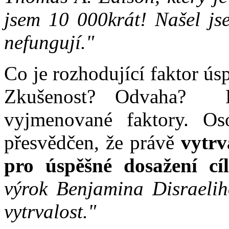
jsem 10 000krát! Našel js
nefungují."
Co je rozhodující faktor ús
Zkušenost? Odvaha? Dů
vyjmenované faktory. O
přesvědčen, že právě
vytrv
pro úspěšné dosažení cíl
výrok Benjamina Disraelih
vytrvalost."