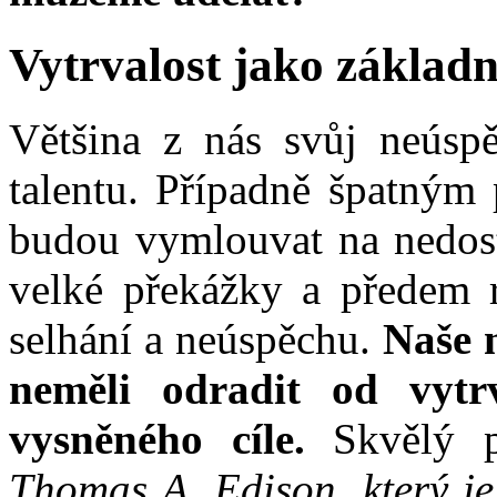
Vytrvalost jako základ
Většina z nás svůj neúsp
talentu. Případně špatným 
budou vymlouvat na nedost
velké překážky a předem re
selhání a neúspěchu.
Naše 
neměli odradit od vytr
vysněného cíle.
Skvělý p
Thomas A. Edison, který j