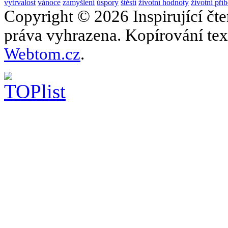
vytrvalost
vánoce
zamyšlení
úspory
štěstí
životní hodnoty
životní pří
Copyright © 2026 Inspirující čt
práva vyhrazena. Kopírování text
Webtom.cz
.