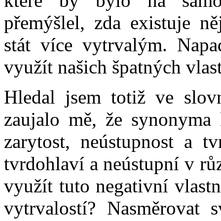
které by bylo na samo
přemýšlel, zda existuje n
stát více vytrvalým. Napa
využít našich špatných vlast
Hledal jsem totiž ve slov
zaujalo mě, že synonyma k
zarytost, neústupnost a tv
tvrdohlaví a neústupní v r
využít tuto negativní vlastn
vytrvalostí? Nasměrovat s