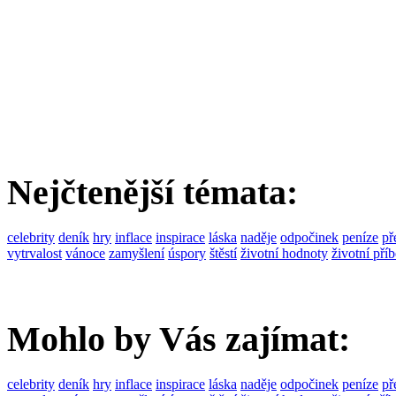
Nejčtenější témata:
celebrity
deník
hry
inflace
inspirace
láska
naděje
odpočinek
peníze
př
vytrvalost
vánoce
zamyšlení
úspory
štěstí
životní hodnoty
životní pří
Mohlo by Vás zajímat:
celebrity
deník
hry
inflace
inspirace
láska
naděje
odpočinek
peníze
př